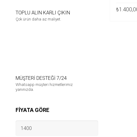
₺
1.400,0
TOPLU ALIN KARLI ÇIKIN
Çok ürün daha az maliyet.
SEÇENEK
MÜŞTERİ DESTEĞİ 7/24
Whatsapp müşteri hizmetlerimiz
yanınızda.
FIYATA GÖRE
EN
DÜŞÜK
FIYAT