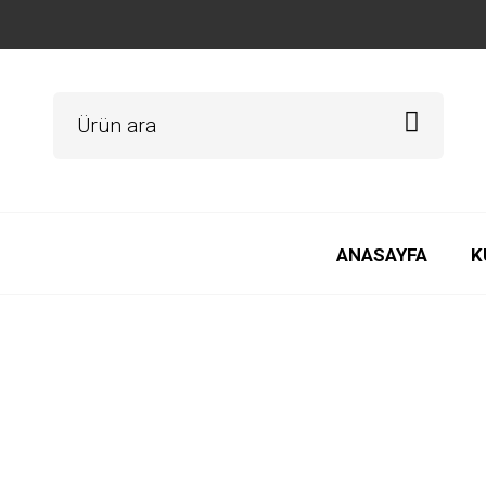
ANASAYFA
K
avukat kartvizit