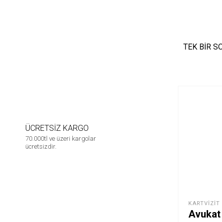
TEK BIR S
ÜCRETSİZ KARGO
70.000tl ve üzeri kargolar
ücretsizdir.
KARTVIZIT
Avukat 