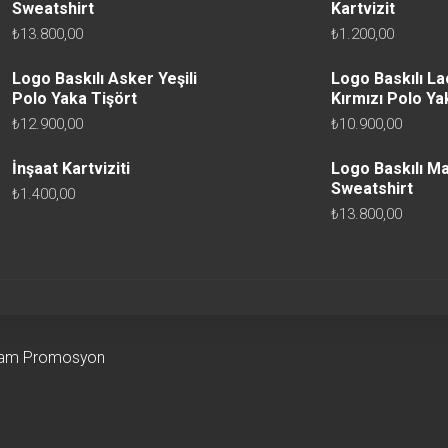
Sweatshirt
Kartvizit
₺
13.800,00
₺
1.200,00
Logo Baskılı Asker Yeşili
Logo Baskılı La
Polo Yaka Tişört
Kırmızı Polo Ya
₺
12.900,00
₺
10.900,00
İnşaat Kartviziti
Logo Baskılı Ma
Sweatshirt
₺
1.400,00
₺
13.800,00
klam Promosyon