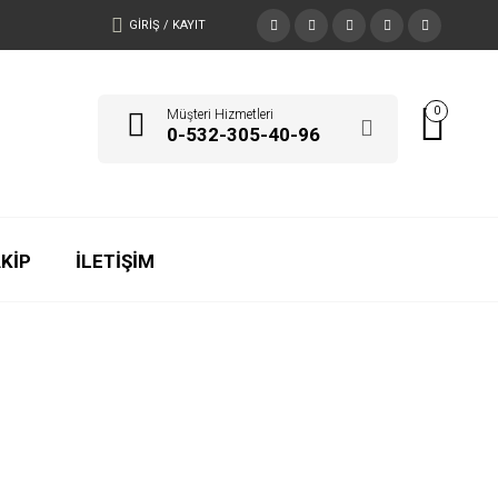
GIRIŞ / KAYIT
0
Müşteri Hizmetleri
0-532-305-40-96
AKİP
İLETİŞİM
HOME
»
AVUKAT KARTVIZIT ÖRNEĞI