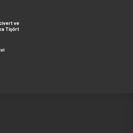
civert ve
ka Tişört
vi