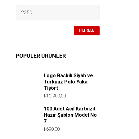
EN
YÜKSEK
FIYAT
FILTRELE
POPÜLER ÜRÜNLER
Logo Baskılı Siyah ve
Turkuaz Polo Yaka
Tişört
₺
10.900,00
100 Adet Acil Kartvizit
Hazır Şablon Model No
7
₺
690,00