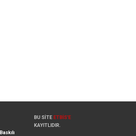
BU SİTE
ETBİS’E
KAYITLIDIR.
Baskılı