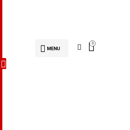
0
MENU
hemen teslim
broşür