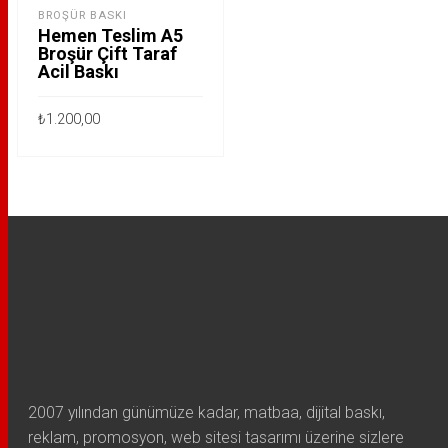
BROŞÜR BASKI
Hemen Teslim A5
Broşür Çift Taraf
Acil Baskı
₺
1.200,00
Bu
SEÇENEKLER
ürünün
birden
fazla
varyasyonu
var.
Seçenekler
ürün
sayfasından
seçilebilir
2007 yılından günümüze kadar, matbaa, dijital baskı,
reklam, promosyon, web sitesi tasarımı üzerine sizlere