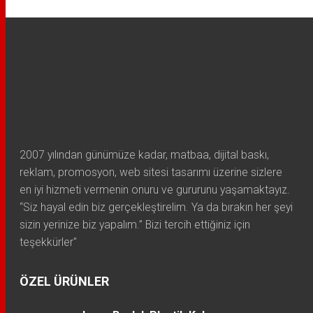
2007 yılından günümüze kadar, matbaa, dijital baskı,
reklam, promosyon, web sitesi tasarımı üzerine sizlere
en iyi hizmeti vermenin onuru ve gururunu yaşamaktayız.
“Siz hayal edin biz gerçekleştirelim. Ya da bırakın her şeyi
sizin yerinize biz yapalım.” Bizi tercih ettiğiniz için
teşekkürler"
ÖZEL ÜRÜNLER